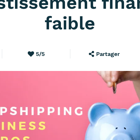
stissement fina
faible
5/5
Partager