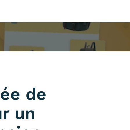
dée de
ur un