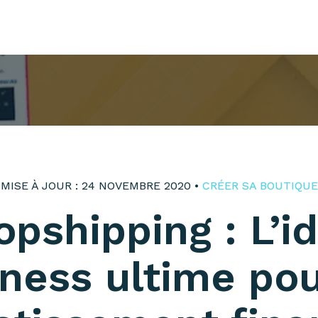
MISE À JOUR : 24 NOVEMBRE 2020 •
CRÉER SA BOUTIQUE
opshipping : L’i
ness ultime po