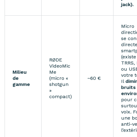
jack).
Micro
direct
se con
direct
smart
(existe
RØDE
TRRS, 
VideoMic
ou USB
Milieu
Me
votre 
de
(micro «
~60 €
Il
dimi
gamme
shotgun
bruits
»
envir
compact)
pour c
surtou
voix​. 
une bo
anti-v
l’extér