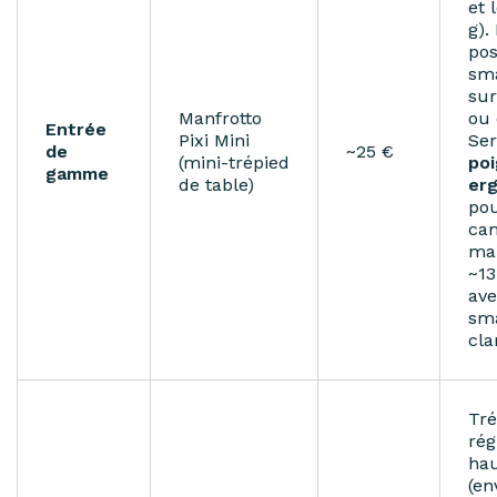
et 
g).
pos
sm
su
Manfrotto
ou 
Entrée
Pixi Mini
Ser
de
~25 €
(mini-trépied
po
gamme
de table)
er
pou
cam
mai
~1
av
sm
cla
Tré
rég
ha
(en