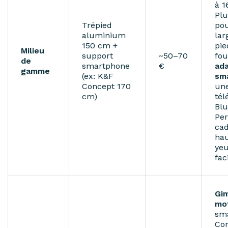
à 1
Plu
Trépied
pou
aluminium
lar
150 cm +
pie
Milieu
support
~50–70
fou
de
smartphone
€
ad
gamme
(ex: K&F
sm
Concept 170
un
cm)
té
Blu
Pe
cad
hau
ye
fac
Gi
mo
sm
Co