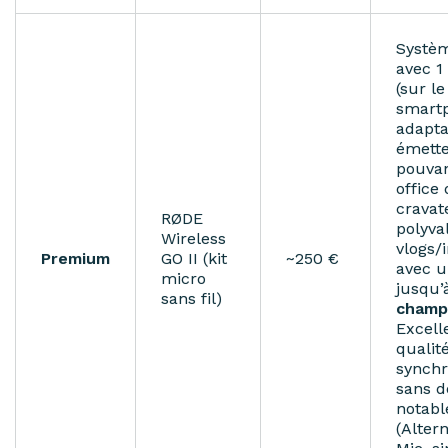
Systè
avec 1
(sur le
smartp
adapta
émett
pouvan
office
cravat
RØDE
polyva
Wireless
vlogs/
Premium
GO II (kit
~250 €
avec u
micro
jusqu
sans fil)
champ 
Excell
qualit
synchr
sans d
notabl
(Altern