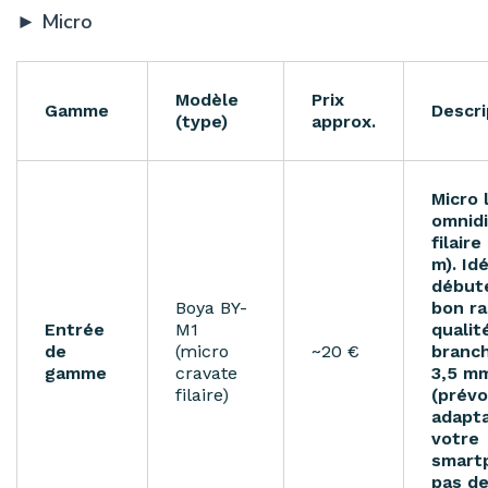
►
Micro
Modèle
Prix
Gamme
Descri
(type)
approx.
Micro 
omnidi
filaire
m). Id
débute
Boya BY-
bon r
Entrée
M1
qualit
de
(micro
~20 €
branch
gamme
cravate
3,5 m
filaire)
(prévo
adapta
votre
smart
pas de