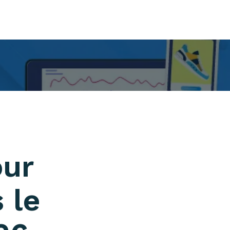
our
 le