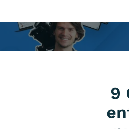
9 
en