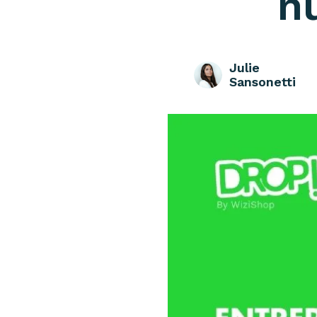
n
Julie
Sansonetti